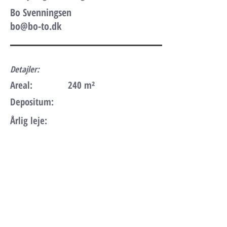
Bo Svenningsen
bo@bo-to.dk
Detajler:
Areal:
240 m²
Depositum:
Årlig leje:
Lejemålets adresse:
Egeskovvej 147, 7000 Fredericia,
Danmark