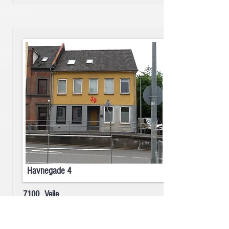
Havnegade 4
7100
Vejle
Antal lejemål:
4 boliger
Bo Svenningsen
Administrator: