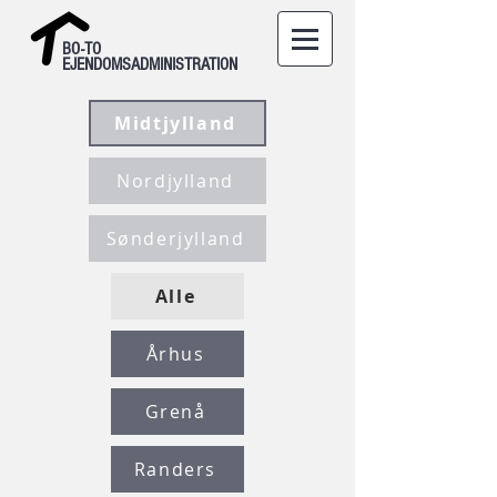
BO-TO
EJENDOMSADMINISTRATION
Midtjylland
Nordjylland
Sønderjylland
Alle
Århus
Grenå
Randers