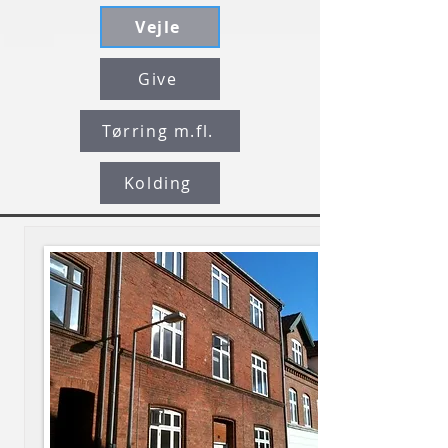
Vejle
Give
Tørring m.fl.
Kolding